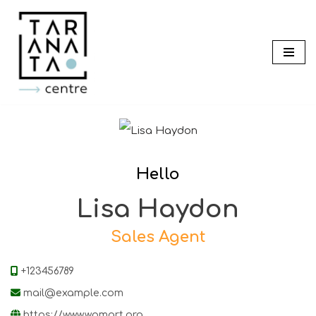
Saltar
al
contenido
Hello
Lisa Haydon
Sales Agent
+123456789
mail@example.com
https://www.wpmart.org