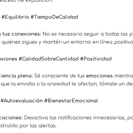
l exceso de exposición.
 #Equilibrio #TiempoDeCalidad
n tus conexiones:
No es necesario seguir a todas las pe
quiénes sigues y mantén un entorno en línea positivo
xiones #CalidadSobreCantidad #Positividad
ciencia plena:
Sé consciente de tus
emociones
mientras
es que la envidia o la ansiedad te afectan, tómate un d
 #Autoevaluación #BienestarEmocional
icaciones:
Desactiva las notificaciones innecesarias, p
traído por las alertas.