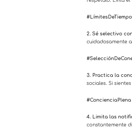
respétalo. Evita e
#LímitesDeTiempo
2. Sé selectivo co
cuidadosamente a 
#SelecciónDeCone
3. Practica la con
sociales. Si sient
#ConcienciaPlena
4. Limita las notif
constantemente dis