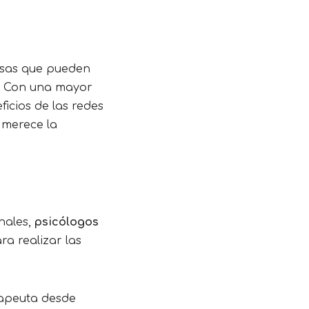
osas que pueden
l. Con una mayor
icios de las redes
 merece la
nales,
psicólogos
a realizar las
rapeuta desde