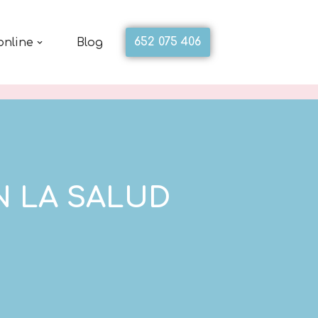
652 075 406
online
Blog
N LA SALUD