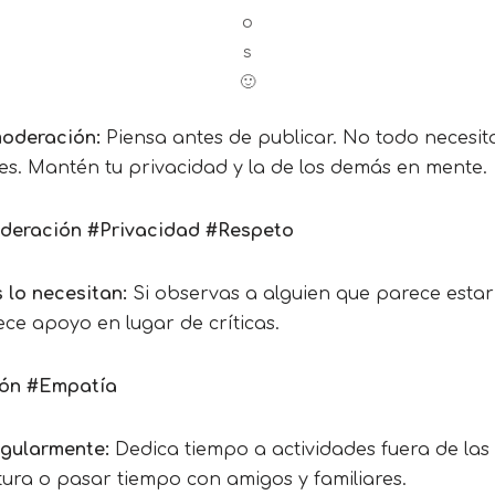
o
s
🙂
moderación:
Piensa antes de publicar. No todo necesit
les. Mantén tu privacidad y la de los demás en mente.
eración #Privacidad #Respeto
 lo necesitan:
Si observas a alguien que parece estar
rece apoyo en lugar de críticas.
ón #Empatía
egularmente:
Dedica tiempo a actividades fuera de las 
ctura o pasar tiempo con amigos y familiares.