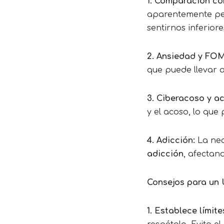
1. Comparación co
aparentemente per
sentirnos inferiore
2. Ansiedad y FO
que puede llevar a
3. Ciberacoso y a
y el acoso, lo que
4. Adicción:
La nece
adicción
, afectand
Consejos para un 
1. Establece límit