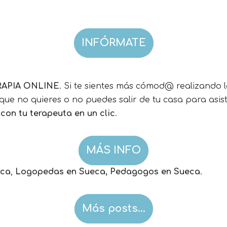
INFÓRMATE
RAPIA ONLINE
. Si te sientes más cómod@ realizando 
ue no quieres o no puedes salir de tu casa para asistir
con tu terapeuta en un clic
.
MÁS INFO
eca
,
Logopedas en Sueca, Pedagogos en Sueca
.
Más posts…