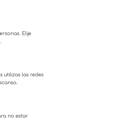
rsonas. Elije
.
 utilizas las redes
escanso.
ara no estar