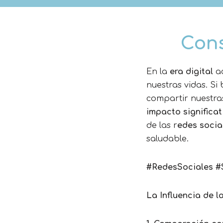
Cons
En la
era digital
a
nuestras vidas. S
compartir nuestras
impacto significat
de las r
edes socia
saludable.
#RedesSociales #
La Influencia de l