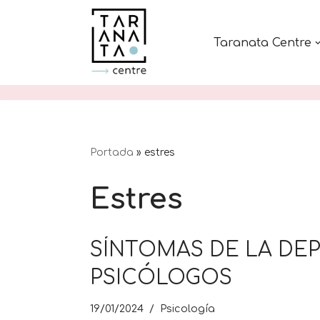
Saltar
Taranata Centre
al
contenido
Portada
»
estres
Estres
SÍNTOMAS DE LA DEP
PSICÓLOGOS
19/01/2024
Psicología