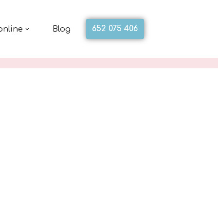
652 075 406
online
Blog