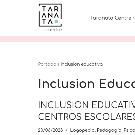
Saltar
Taranata Centre
al
contenido
Portada
»
inclusion educativa
Inclusion Educa
INCLUSIÓN EDUCATI
CENTROS ESCOLARE
20/06/2023
Logopedia
,
Pedagogía
,
Psico