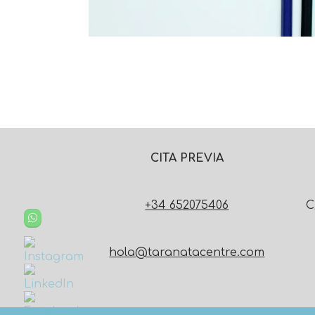
CITA PREVIA
+34 652075406
C
hola@taranatacentre.com