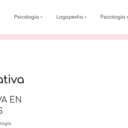
Psicología
Logopedia
Psicología 
tiva
VA EN
S
logía