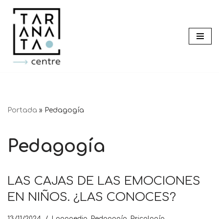
Saltar
al
contenido
Portada
»
Pedagogía
Pedagogía
LAS CAJAS DE LAS EMOCIONES
EN NIÑOS. ¿LAS CONOCES?
13/11/2024
Logopedia
,
Pedagogía
,
Psicología