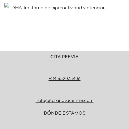
CITA PREVIA
+34 652075406
hola@taranatacentre.com
DÓNDE ESTAMOS