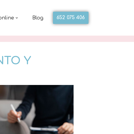
652 075 406
online
Blog
NTO Y