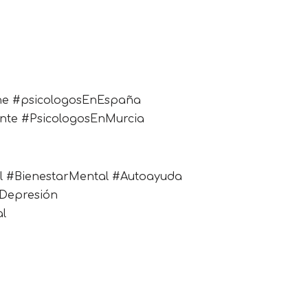
ine #psicologosEnEspaña
ante #PsicologosEnMurcia
al #BienestarMental #Autoayuda
#Depresión
l