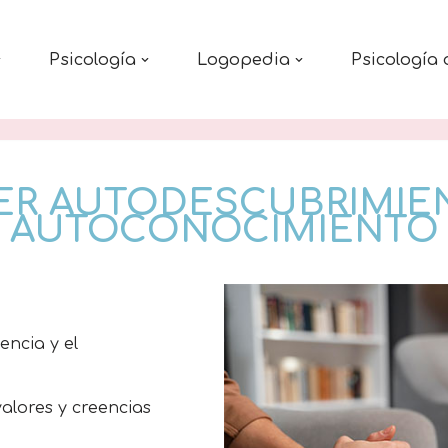
Psicología
Logopedia
Psicología 
ER AUTODESCUBRIMIE
AUTOCONOCIMIENTO
encia y el
 valores y creencias