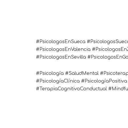
#PsicologosEnSueca #PsicologosSuec
#PsicologosEnValencia #PsicologosEn
#PsicologosEnSevilla #PsicologosEnGal
#Psicología #SaludMental #Psicotera
#PsicologíaClínica #PsicologíaPositi
#TerapiaCognitivoConductual #Mindfu