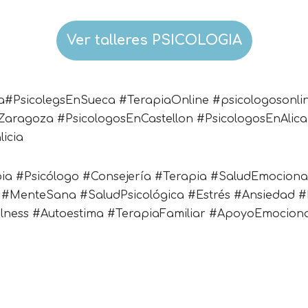
Ver talleres PSICOLOGIA
a#PsicolegsEnSueca #TerapiaOnline #psicologosonl
Zaragoza #PsicologosEnCastellon #PsicologosEnAlic
icia
pia #Psicólogo #Consejería #Terapia #SaludEmocion
va #MenteSana #SaludPsicológica #Estrés #Ansiedad 
lness #Autoestima #TerapiaFamiliar #ApoyoEmociona