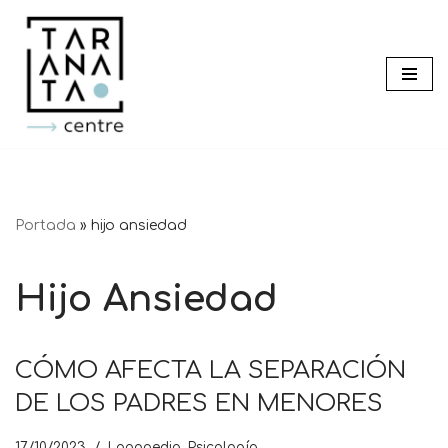
Saltar
al
contenido
Portada
»
hijo ansiedad
Hijo Ansiedad
CÓMO AFECTA LA SEPARACIÓN
DE LOS PADRES EN MENORES
17/10/2023
Logopedia
,
Psicología