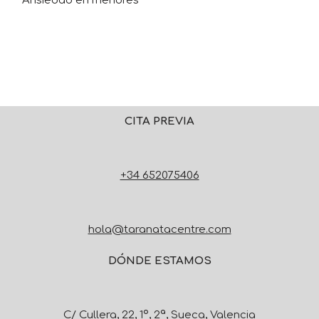
CITA PREVIA
+34 652075406
hola@taranatacentre.com
DÓNDE ESTAMOS
C/ Cullera, 22, 1º, 2ª, Sueca, Valencia