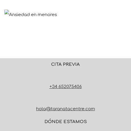
CITA PREVIA
+34 652075406
hola@taranatacentre.com
DÓNDE ESTAMOS