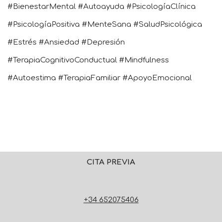
#BienestarMental #Autoayuda #PsicologíaClínica
#PsicologíaPositiva #MenteSana #SaludPsicológica
#Estrés #Ansiedad #Depresión
#TerapiaCognitivoConductual #Mindfulness
#Autoestima #TerapiaFamiliar #ApoyoEmocional
CITA PREVIA
+34 652075406