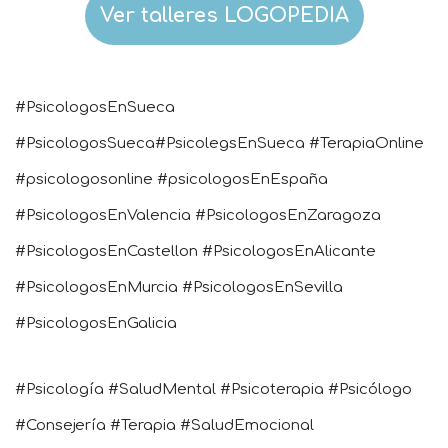
Ver talleres LOGOPEDIA
#PsicologosEnSueca
#PsicologosSueca#PsicolegsEnSueca #TerapiaOnline
#psicologosonline #psicologosEnEspaña
#PsicologosEnValencia #PsicologosEnZaragoza
#PsicologosEnCastellon #PsicologosEnAlicante
#PsicologosEnMurcia #PsicologosEnSevilla
#PsicologosEnGalicia
#Psicología #SaludMental #Psicoterapia #Psicólogo
#Consejería #Terapia #SaludEmocional