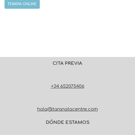
TERAPIA ONLINE
CITA PREVIA
+34 652075406
hola@taranatacentre.com
DÓNDE ESTAMOS