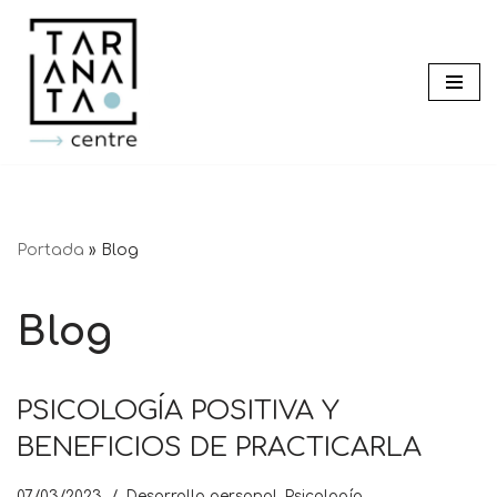
Saltar
al
contenido
Portada
»
Blog
Blog
PSICOLOGÍA POSITIVA Y
BENEFICIOS DE PRACTICARLA
07/03/2023
Desarrollo personal
,
Psicología