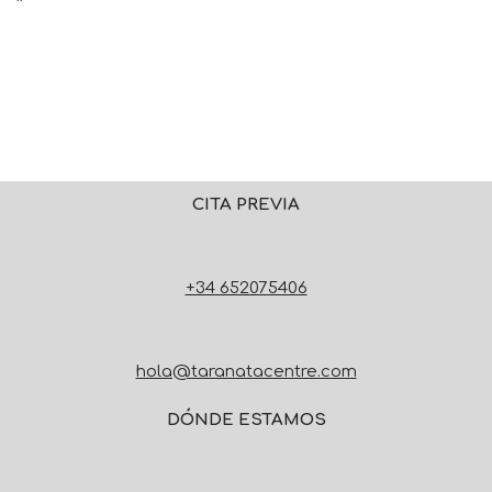
CITA PREVIA
+34 652075406
hola@taranatacentre.com
DÓNDE ESTAMOS