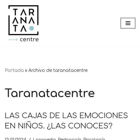
Saltar
al
contenido
Portada
»
Archivo de taranatacentre
Taranatacentre
LAS CAJAS DE LAS EMOCIONES
EN NIÑOS. ¿LAS CONOCES?
13/11/2024
Logopedia
,
Pedagogía
,
Psicología