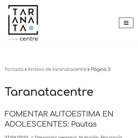
Saltar
al
contenido
Portada
»
Archivo de taranatacentre
»
Página 3
Taranatacentre
FOMENTAR AUTOESTIMA EN
ADOLESCENTES: Pautas
27/06/2023
Desarrollo personal
,
Nutrición
,
Psicología